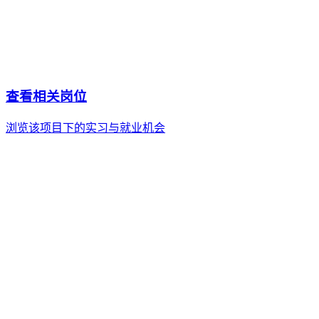
美国
英国
澳洲
加拿大
欧洲
亚洲
中国
其他
项目类别
大学生/职场新人项目
项目类型
实习就业
项目时长
12-18月
费用区间