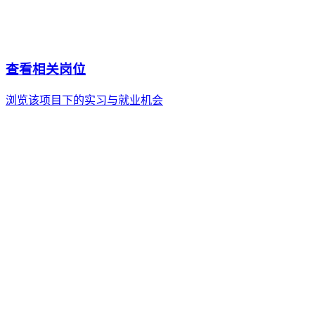
项目类别
大学生/职场新人项目
项目类型
自给自足
项目时长
3年+3年OPT
费用区间
¥13万