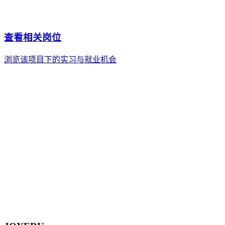
项目类别
大学生/职场新人项目
项目类型
自给自足
项目时长
2年+3年OPT
费用区间
¥6万